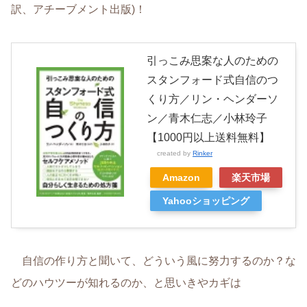
訳、アチーブメント出版)！
引っこみ思案な人のための
スタンフォード式自信のつ
くり方／リン・ヘンダーソ
ン／青木仁志／小林玲子
【1000円以上送料無料】
created by
Rinker
Amazon
楽天市場
Yahooショッピング
自信の作り方と聞いて、どういう風に努力するのか？な
どのハウツーが知れるのか、と思いきやカギは