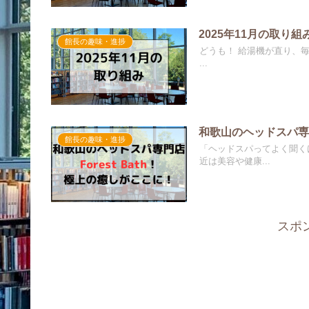
2025年11月の取り組
館長の趣味・進捗
どうも！ 給湯機が直り、
...
和歌山のヘッドスパ専門
館長の趣味・進捗
「ヘッドスパってよく聞く
近は美容や健康...
スポ