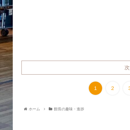
次
1
2
ホーム
館長の趣味・進捗