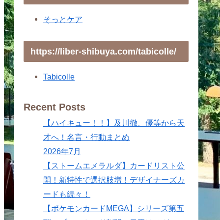
そっとケア
https://liber-shibuya.com/tabicolle/
Tabicolle
Recent Posts
【ハイキュー！！】及川徹、優等から天
才へ！名言・行動まとめ
2026年7月
【ストームエメラルダ】カードリスト公
開！新特性で選択肢増！デザイナーズカ
ードも続々！
【ポケモンカードMEGA】シリーズ第五