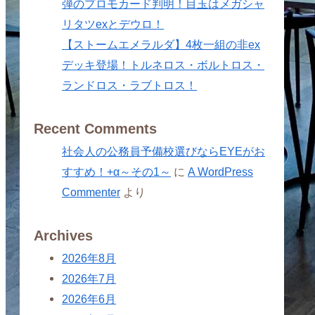
弾のプロモカード判明！目玉はメガシャ
リタツexとデウロ！
【ストームエメラルダ】4枚一組の非ex
デッキ登場！トルネロス・ボルトロス・
ランドロス・ラブトロス！
Recent Comments
社会人の公務員予備校選びならEYEがお
すすめ！+α～その1～
に
A WordPress
Commenter
より
Archives
2026年8月
2026年7月
2026年6月