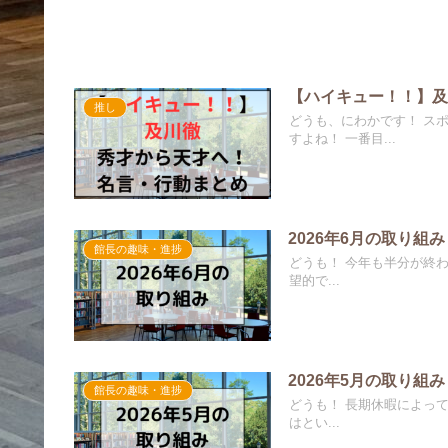
【ハイキュー！！】
推し
どうも、にわかです！ ス
すよね！ 一番目...
2026年6月の取り組み
館長の趣味・進捗
どうも！ 今年も半分が終
望的で...
2026年5月の取り組み
館長の趣味・進捗
どうも！ 長期休暇によっ
はとい...