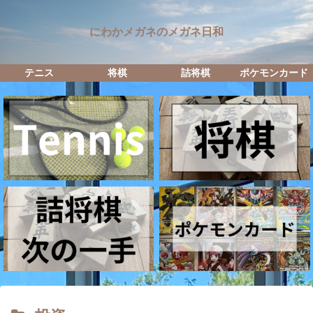
にわかメガネのメガネ日和
テニス
将棋
詰将棋
ポケモンカード