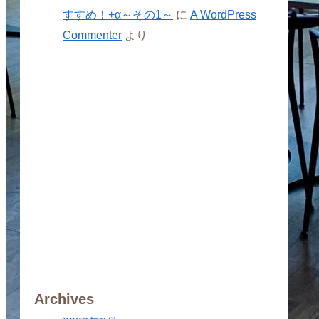
すすめ！+α～その1～
に
A WordPress
Commenter
より
Archives