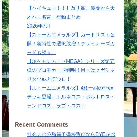
【ハイキュー！！】及川徹、優等から天
才へ！名言・行動まとめ
2026年7月
【ストームエメラルダ】カードリスト公
開！新特性で選択肢増！デザイナーズカ
ードも続々！
【ポケモンカードMEGA】シリーズ第五
弾のプロモカード判明！目玉はメガシャ
リタツexとデウロ！
【ストームエメラルダ】4枚一組の非ex
デッキ登場！トルネロス・ボルトロス・
ランドロス・ラブトロス！
Recent Comments
社会人の公務員予備校選びならEYEがお