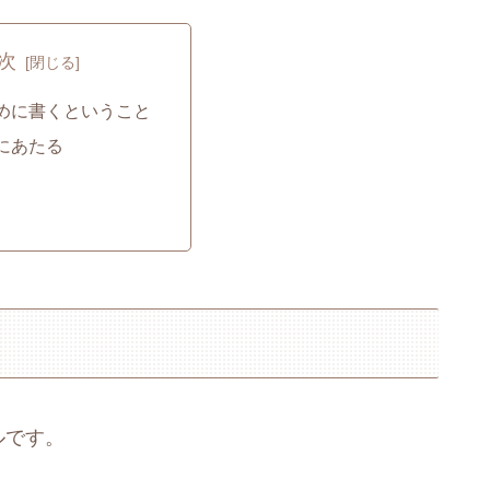
次
めに書くということ
にあたる
ルです。