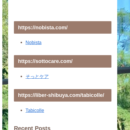
https://nobista.com/
Nobista
https://sottocare.com/
そっとケア
https://liber-shibuya.com/tabicolle/
Tabicolle
Recent Posts