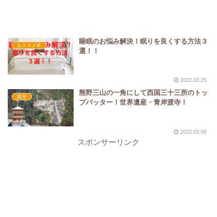
睡眠のお悩み解決！眠りを良くする方法３
おススメ本
選！！
2022.03.25
熊野三山の一角にして西国三十三所のトッ
観光
プバッター！世界遺産・青岸渡寺！
2022.03.06
スポンサーリンク