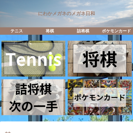
にわかメガネのメガネ日和
テニス
将棋
詰将棋
ポケモンカード