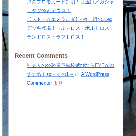
弾のプロモカード判明！目玉はメガシャ
リタツexとデウロ！
【ストームエメラルダ】4枚一組の非ex
デッキ登場！トルネロス・ボルトロス・
ランドロス・ラブトロス！
Recent Comments
社会人の公務員予備校選びならEYEがお
すすめ！+α～その1～
に
A WordPress
Commenter
より