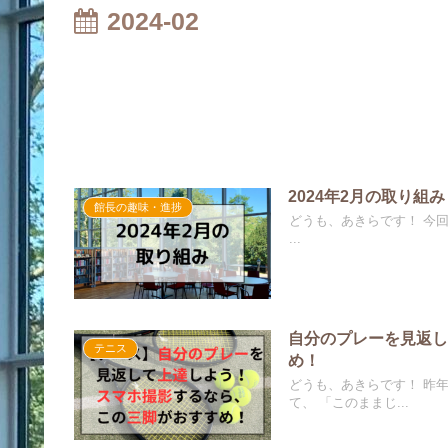
2024-02
2024年2月の取り組み
館長の趣味・進捗
どうも、あきらです！ 今回は
...
自分のプレーを見返
テニス
め！
どうも、あきらです！ 昨
て、 「このままじ...