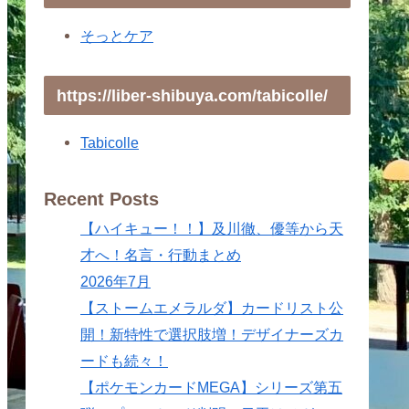
そっとケア
https://liber-shibuya.com/tabicolle/
Tabicolle
Recent Posts
【ハイキュー！！】及川徹、優等から天
才へ！名言・行動まとめ
2026年7月
【ストームエメラルダ】カードリスト公
開！新特性で選択肢増！デザイナーズカ
ードも続々！
【ポケモンカードMEGA】シリーズ第五