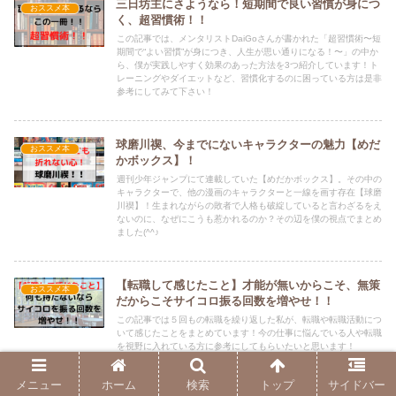
三日坊主にさようなら！短期間で良い習慣が身につ
おススメ本
く、超習慣術！！
この記事では、メンタリストDaiGoさんが書かれた「超習慣術〜短
期間で“よい習慣”が身につき、人生が思い通りになる！〜」の中か
ら、僕が実践しやすく効果のあった方法を3つ紹介しています！ト
レーニングやダイエットなど、習慣化するのに困っている方は是非
参考にしてみて下さい！
球磨川禊、今までにないキャラクターの魅力【めだ
おススメ本
かボックス】！
週刊少年ジャンプにて連載していた【めだかボックス】。その中の
キャラクターで、他の漫画のキャラクターと一線を画す存在【球磨
川禊】！生まれながらの敗者で人格も破綻していると言わざるをえ
ないのに、なぜにこうも惹かれるのか？その辺を僕の視点でまとめ
ました(^^♪
【転職して感じたこと】才能が無いからこそ、無策
おススメ本
だからこそサイコロ振る回数を増やせ！！
この記事では５回もの転職を繰り返した私が、転職や転職活動につ
いて感じたことをまとめています！今の仕事に悩んでいる人や転職
を視野に入れている方に参考にしてもらいたいと思います！
メニュー
ホーム
検索
トップ
サイドバー