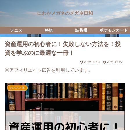
にわかメガネのメガネ日和
テニス
将棋
詰将棋
ポケモンカード
資産運用の初心者に！失敗しない方法を！投
資を学ぶのに最適な一冊！
2022.02.19
2021.12.22
※アフィリエイト広告を利用しています。
おススメ本