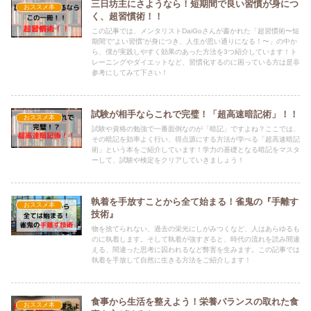
三日坊主にさようなら！短期間で良い習慣が身につ
おススメ本
く、超習慣術！！
この記事では、メンタリストDaiGoさんが書かれた「超習慣術〜短
期間で“よい習慣”が身につき、人生が思い通りになる！〜」の中か
ら、僕が実践しやすく効果のあった方法を3つ紹介しています！ト
レーニングやダイエットなど、習慣化するのに困っている方は是非
参考にしてみて下さい！
試験が相手ならこれで完璧！「超高速暗記術」！！
おススメ本
試験や資格の勉強で一番面倒なのが「暗記」ですよね？ここでは、
その暗記を効率よく行い、得点源にする方法が学べる「超高速暗記
術」という本をご紹介しています！学力の基礎となる暗記をマスタ
ーして、試験や検定をクリアしていきましょう！
執着を手放すことから全て始まる！雀鬼の『手離す
おススメ本
技術』
物を捨てられない、過去の栄光にしがみつくなど、人はあらゆるも
のに執着します。そして執着が強すぎると、時代の流れを読み間違
える、間違った思考に囚われるなど弊害を生みます。この記事では
執着を手放して自然に生きる方法をご紹介します！
食事から生活を整えよう！栄養バランスの取れた食
おススメ本