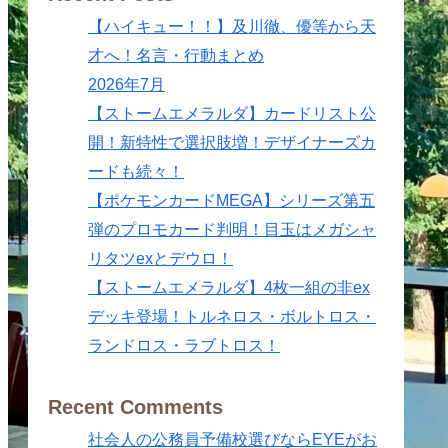
【ハイキュー！！】及川徹、優等から天
才へ！名言・行動まとめ
2026年7月
【ストームエメラルダ】カードリスト公
開！新特性で選択肢増！デザイナーズカ
ードも続々！
【ポケモンカードMEGA】シリーズ第五
弾のプロモカード判明！目玉はメガシャ
リタツexとデウロ！
【ストームエメラルダ】4枚一組の非ex
デッキ登場！トルネロス・ボルトロス・
ランドロス・ラブトロス！
Recent Comments
社会人の公務員予備校選びならEYEがお