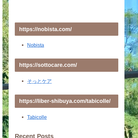
https://nobista.com/
Nobista
https://sottocare.com/
そっとケア
https://liber-shibuya.com/tabicolle/
Tabicolle
Recent Posts