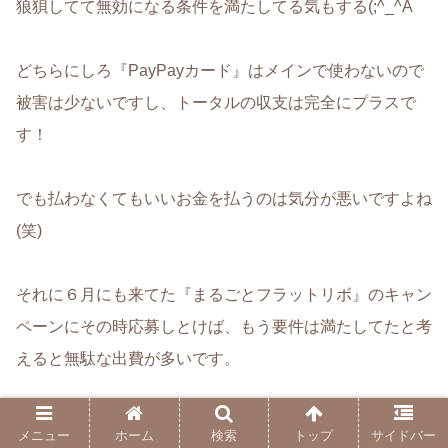
狼狽してて無効になる条件を満たしてる気もする(;^_^A
どちらにしろ『PayPayカード』はメインで使わないので
被害は少ないですし、トータルの収支は完全にプラスで
す！
でも払わなくてもいいお金を払うのは気分が悪いですよね
(笑)
それに６月にも来てた『まるごとフラットリボ』のキャン
ペーンにその時応募しとけば、もう要件は満たしてたと考
えると無駄な出費が多いです。
お金は大事なものなので、冷静に対応していきたいです
メニュー
ホーム
検索
トップ
サイドバー