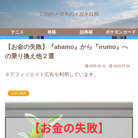
にわかメガネのメガネ日和
テニス
将棋
詰将棋
ポケモンカード
【お金の失敗】『ahamo』から『irumo』へ
の乗り換え他２選
2025.05.31
2023.07.04
※アフィリエイト広告を利用しています。
お得な制度