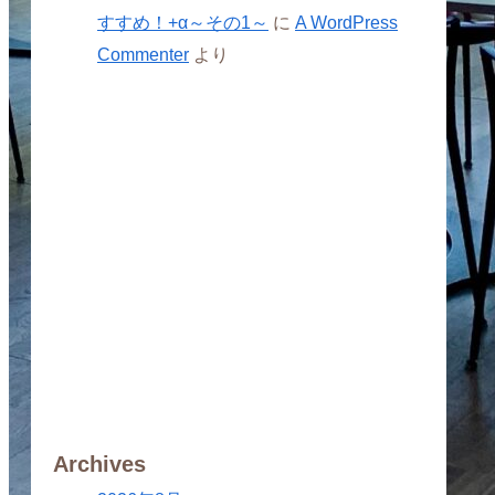
すすめ！+α～その1～
に
A WordPress
Commenter
より
Archives