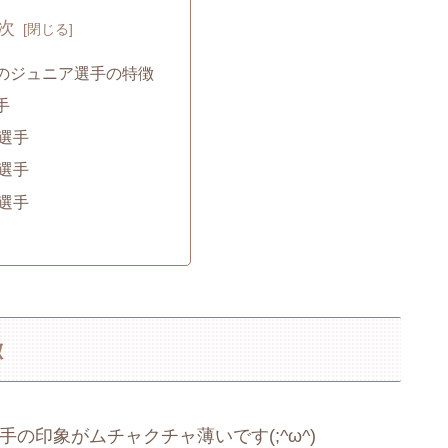
次
のジュニア選手の特徴
手
選手
選手
選手
徴
の印象がムチャクチャ薄いです(;^ω^)