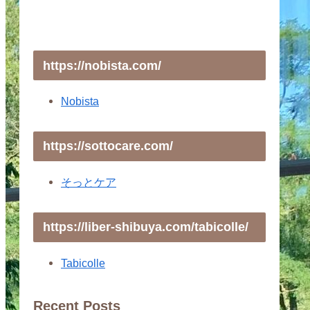
https://nobista.com/
Nobista
https://sottocare.com/
そっとケア
https://liber-shibuya.com/tabicolle/
Tabicolle
Recent Posts