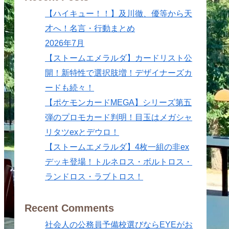
【ハイキュー！！】及川徹、優等から天
才へ！名言・行動まとめ
2026年7月
【ストームエメラルダ】カードリスト公
開！新特性で選択肢増！デザイナーズカ
ードも続々！
【ポケモンカードMEGA】シリーズ第五
弾のプロモカード判明！目玉はメガシャ
リタツexとデウロ！
【ストームエメラルダ】4枚一組の非ex
デッキ登場！トルネロス・ボルトロス・
ランドロス・ラブトロス！
Recent Comments
社会人の公務員予備校選びならEYEがお