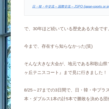
日・韓・中交流 – 国際交流 – JSPO (japan-sports.or.jp
で、30年ほど続いている歴史ある大会です
今まで、存在すら知らなかった(笑)
そんな大きな大会が、地元である和歌山県
ヶ丘テニスコート』まで見に行きました！
8/25～27までの3日間で、日・韓・中プ
本・ダブルス1本の計5本で勝敗を決める団