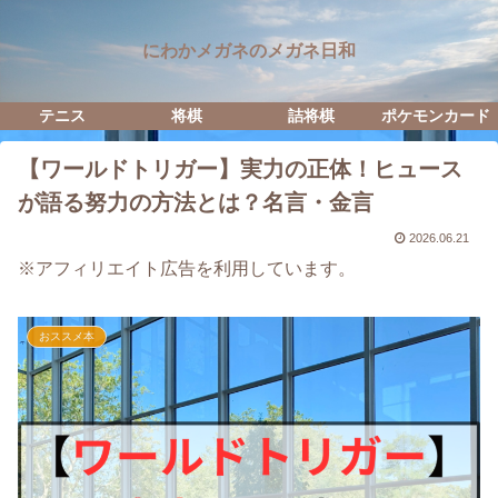
にわかメガネのメガネ日和
テニス
将棋
詰将棋
ポケモンカード
【ワールドトリガー】実力の正体！ヒュース
が語る努力の方法とは？名言・金言
2026.06.21
※アフィリエイト広告を利用しています。
おススメ本