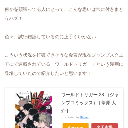
何かを頑張ってる人にとって、こんな思いは常に付きまと
うハズ！
色々、試行錯誤しているのに上手くいかない…
こういう状況を打破できそうな金言が現在ジャンプスクエ
アにて連載されている「ワールドトリガー」という漫画に
登場していたので紹介したいと思います！
ワールドトリガー 28 （ジャ
ンプコミックス） [ 葦原 大
介 ]
created by
Rinker
Amazon
楽天市場