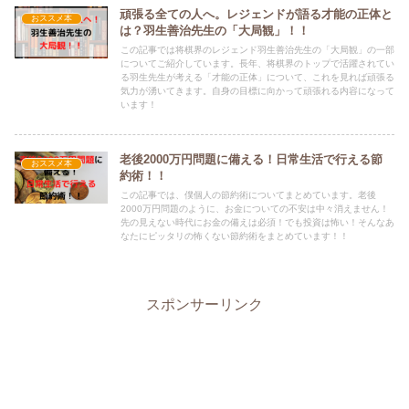
頑張る全ての人へ。レジェンドが語る才能の正体と
おススメ本
は？羽生善治先生の「大局観」！！
この記事では将棋界のレジェンド羽生善治先生の「大局観」の一部
についてご紹介しています。長年、将棋界のトップで活躍されてい
る羽生先生が考える「才能の正体」について、これを見れば頑張る
気力が湧いてきます。自身の目標に向かって頑張れる内容になって
います！
老後2000万円問題に備える！日常生活で行える節
おススメ本
約術！！
この記事では、僕個人の節約術についてまとめています。老後
2000万円問題のように、お金についての不安は中々消えません！
先の見えない時代にお金の備えは必須！でも投資は怖い！そんなあ
なたにピッタリの怖くない節約術をまとめています！！
スポンサーリンク