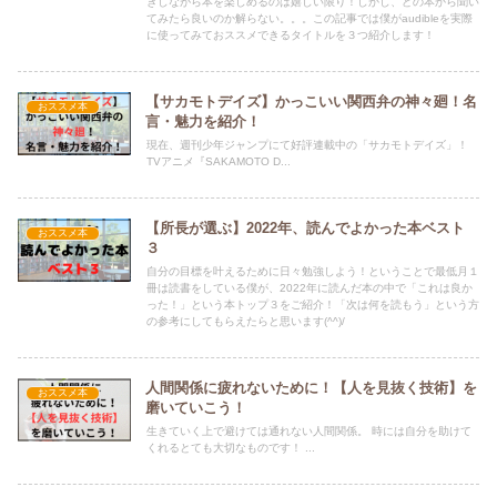
きしながら本を楽しめるのは嬉しい限り！しかし、どの本から聞い
てみたら良いのか解らない。。。この記事では僕がaudibleを実際
に使ってみておススメできるタイトルを３つ紹介します！
【サカモトデイズ】かっこいい関西弁の神々廻！名
おススメ本
言・魅力を紹介！
現在、週刊少年ジャンプにて好評連載中の「サカモトデイズ」！
TVアニメ『SAKAMOTO D...
【所長が選ぶ】2022年、読んでよかった本ベスト
おススメ本
３
自分の目標を叶えるために日々勉強しよう！ということで最低月１
冊は読書をしている僕が、2022年に読んだ本の中で「これは良か
った！」という本トップ３をご紹介！「次は何を読もう」という方
の参考にしてもらえたらと思います(^^)/
人間関係に疲れないために！【人を見抜く技術】を
おススメ本
磨いていこう！
生きていく上で避けては通れない人間関係。 時には自分を助けて
くれるとても大切なものです！ ...