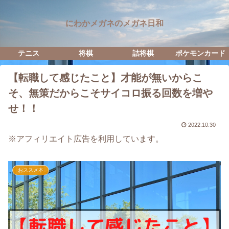
にわかメガネのメガネ日和
テニス
将棋
詰将棋
ポケモンカード
【転職して感じたこと】才能が無いからこ
そ、無策だからこそサイコロ振る回数を増や
せ！！
2022.10.30
※アフィリエイト広告を利用しています。
おススメ本