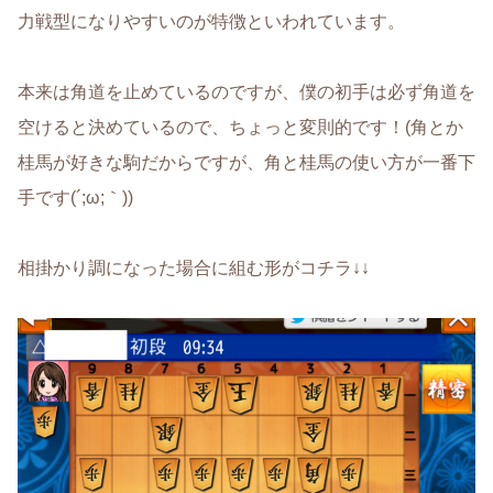
力戦型になりやすいのが特徴といわれています。
本来は角道を止めているのですが、僕の初手は必ず角道を
空けると決めているので、ちょっと変則的です！(角とか
桂馬が好きな駒だからですが、角と桂馬の使い方が一番下
手です(´;ω;｀))
相掛かり調になった場合に組む形がコチラ↓↓