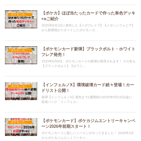
【ポケカ】ほぼ当たったカードで作った単色デッキ
ポケモンカード
+αご紹介
2025年8月1日に発売した【メガブレイブ】【メガシンフォニア】
から新環境がスタートしたポケモンカ...
【ポケモンカード新弾】ブラックボルト・ホワイト
ポケモンカード
フレア発売！
2025年6月6日、ポケモンカードの新弾が発売されます！ その名も
【ブラックボルト】【ホワイ...
【インフェルノX】環境破壊カード続々登場！カー
ポケモンカード
ドリスト公開！
新弾【インフェルノX】発売まで1週間前の2025年9月19日(金)！
拡張パック「インフェル...
【ポケモンカード】ポケカジムエントリーキャンペ
ポケモンカード
ーン2026年前期スタート！
ポケモンカードに新しいシーズンがやってきました！ 2026年3月
からポケカジムエントリーキャ...