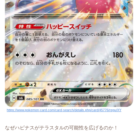
https://www.pokemon-card.com/card-search/details.php/card/45776/regu/XY
なぜハピナスがテラスタルの可能性を広げるのか！