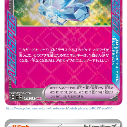
https://www.pokemon-card.com/card-search/details.php/card/46813/regu/XY