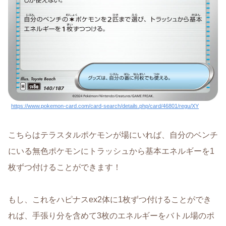
https://www.pokemon-card.com/card-search/details.php/card/46801/regu/XY
こちらはテラスタルポケモンが場にいれば、自分のベンチ
にいる無色ポケモンにトラッシュから基本エネルギーを1
枚ずつ付けることができます！
もし、これをハピナスex2体に1枚ずつ付けることができ
れば、手張り分を含めて3枚のエネルギーをバトル場のポ