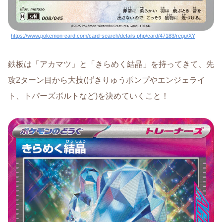
https://www.pokemon-card.com/card-search/details.php/card/47183/regu/XY
鉄板は「アカマツ」と「きらめく結晶」を持ってきて、先
攻2ターン目から大技(げきりゅうポンプやエンジェライ
ト、トパーズボルトなど)を決めていくこと！