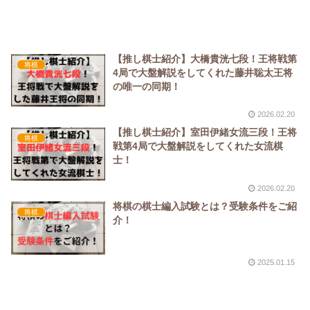
【推し棋士紹介】大橋貴洸七段！王将戦第
将棋
4局で大盤解説をしてくれた藤井聡太王将
の唯一の同期！
2026.02.20
【推し棋士紹介】室田伊緒女流三段！王将
将棋
戦第4局で大盤解説をしてくれた女流棋
士！
2026.02.20
将棋の棋士編入試験とは？受験条件をご紹
将棋
介！
2025.01.15