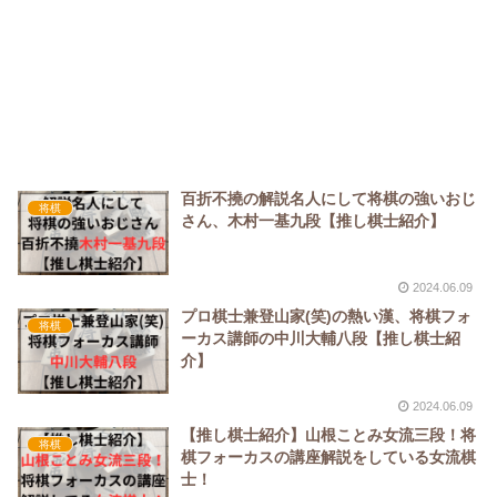
百折不撓の解説名人にして将棋の強いおじ
将棋
さん、木村一基九段【推し棋士紹介】
2024.06.09
プロ棋士兼登山家(笑)の熱い漢、将棋フォ
将棋
ーカス講師の中川大輔八段【推し棋士紹
介】
2024.06.09
【推し棋士紹介】山根ことみ女流三段！将
将棋
棋フォーカスの講座解説をしている女流棋
士！