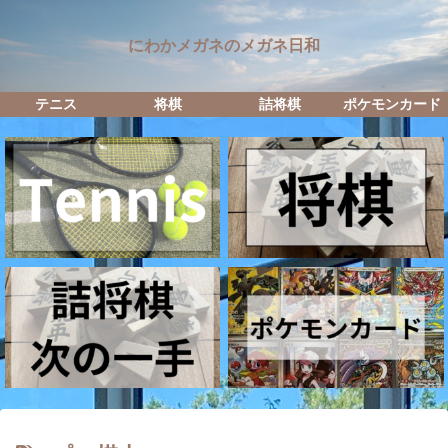
にわかメガネのメガネ日和
テニス
将棋
詰将棋
ポケモンカード