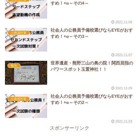
すめ！+α～その4～
2021.11.09
社会人の公務員予備校選びならEYEがおす
公務員対策
すめ！+α～その3～
2021.11.07
世界遺産・熊野三山の奥の院！関西屈指の
観光
パワースポット玉置神社！！
2021.11.05
社会人の公務員予備校選びならEYEがおす
公務員対策
すめ！+α～その2～
2021.11.03
スポンサーリンク