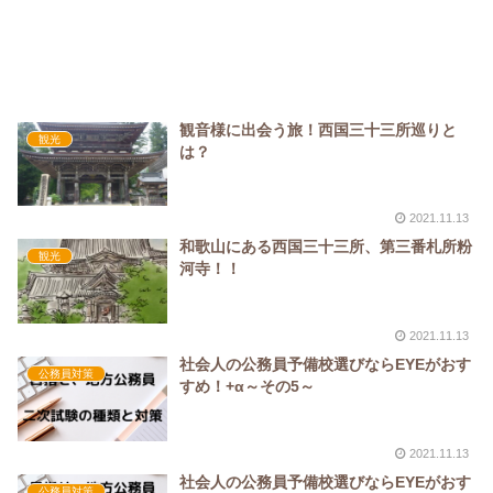
観音様に出会う旅！西国三十三所巡りと
観光
は？
2021.11.13
和歌山にある西国三十三所、第三番札所粉
観光
河寺！！
2021.11.13
社会人の公務員予備校選びならEYEがおす
公務員対策
すめ！+α～その5～
2021.11.13
社会人の公務員予備校選びならEYEがおす
公務員対策