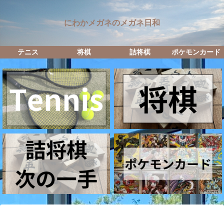
にわかメガネのメガネ日和
テニス
将棋
詰将棋
ポケモンカード