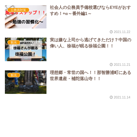
社会人の公務員予備校選びならEYEがおす
公務員対策
すめ！+α～番外編1～
2021.11.22
実は嫌な上司から逃げてきただけ？中国の
観光
偉い人、徐福が眠る徐福公園！！
2021.11.21
理想郷・常世の国へ！！那智勝浦町にある
観光
世界遺産・補陀落山寺！！
2021.11.14