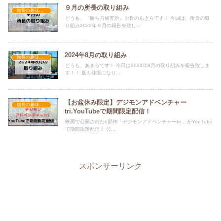
９月の所長の取り組み
館長の趣味・進捗
どうも、『勝ち方研究所』所長のあきらです！ 今回は、所長の取
り組み2022年９月の報告を致し...
2024年8月の取り組み
館長の趣味・進捗
どうも、あきらです！ 今日は2024年8月の取り組みを報告致しま
す！！ 夏も佳境になり...
【お盆休み限定】デジモンアドベンチャー
館長の趣味・進捗
tri.YouTubeで期間限定配信！
映画で公開された6部作「デジモンアドベンチャーtri.」がYouTube
で期間限定配信！ 公...
スポンサーリンク