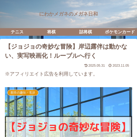
にわかメガネのメガネ日和
テニス
将棋
詰将棋
ポケモンカード
【ジョジョの奇妙な冒険】岸辺露伴は動かな
い、実写映画化！ルーブルへ行く
2025.05.31
2023.11.05
※アフィリエイト広告を利用しています。
館長の趣味・進捗