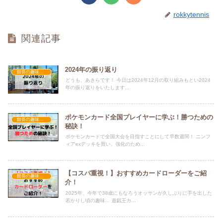
rokkytennis
関連記事
2024年の振り返り
館長の趣味・進捗
どうも、あきらです！ 今日は2024年12月の取り組みもとい2024
年の振り返りをいたします...
ポケモンカード全国プレイヤーに学ぶ！勝つための
館長の趣味・進捗
秘訣！
ポケモンカードで全国大会を目指すことにして早数週間！ ニンフ
ィアexデッキを買い、強化のため...
【コスパ重視！】おすすめカードローダーをご紹
館長の趣味・進捗
介！
2025年、今年で38歳にもなろうオッサンが久しぶりに手を出した
若かりし頃の趣味… 遊戯王カ...