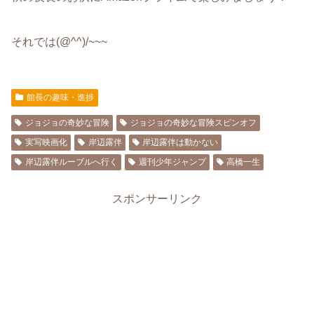
それでは(@^^)/~~~
館長の趣味・進捗
ジョジョの奇妙な冒険
ジョジョの奇妙な冒険スピンオフ
実写映画化
岸辺露伴
岸辺露伴は動かない
岸辺露伴ルーブルへ行く
週刊少年ジャンプ
高橋一生
スポンサーリンク