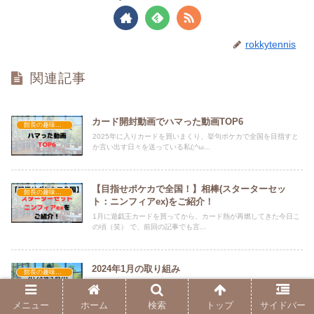
rokkytennis
関連記事
カード開封動画でハマった動画TOP6
館長の趣味・進捗
2025年に入りカードを買いまくり、挙句ポケカで全国を目指すと
か言い出す日々を送っている私(;^ω...
【目指せポケカで全国！】相棒(スターターセッ
館長の趣味・進捗
ト：ニンフィアex)をご紹介！
1月に遊戯王カードを買ってから、カード熱が再燃してきた今日こ
の頃（笑） で、前回の記事でも言...
2024年1月の取り組み
館長の趣味・進捗
どうも、あきらです！ 今回は2024年1月の取り組みを報告致しま
す！！ 早いもので、2...
メニュー
ホーム
検索
トップ
サイドバー