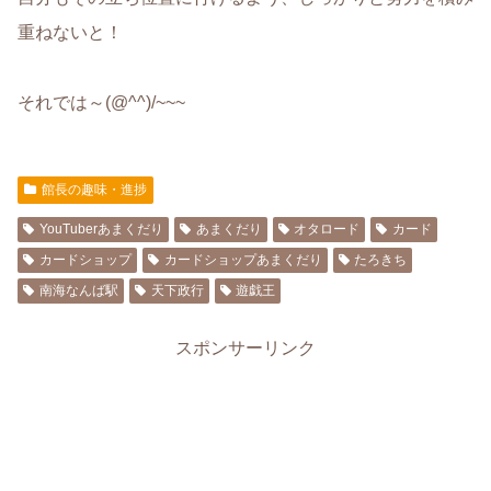
重ねないと！
それでは～(@^^)/~~~
館長の趣味・進捗
YouTuberあまくだり
あまくだり
オタロード
カード
カードショップ
カードショップあまくだり
たろきち
南海なんば駅
天下政行
遊戯王
スポンサーリンク