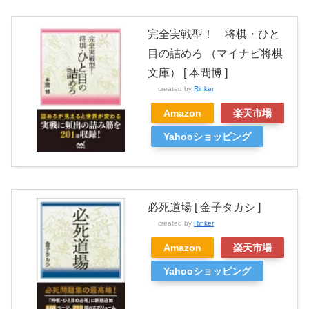
完全実戦型！ 将棋・ひと
目の詰めろ （マイナビ将棋
文庫） [ 本間博 ]
created by
Rinker
Amazon
楽天市場
Yahooショッピング
必死道場 [ 金子タカシ ]
created by
Rinker
Amazon
楽天市場
Yahooショッピング