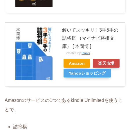
解いてスッキリ！3手5手の
詰将棋 （マイナビ将棋文
庫） [ 本間博 ]
created by
Rinker
Amazon
楽天市場
Yahooショッピング
Amazonのサービスの1つであるkindle Unlimitedを使うこ
とで、
詰将棋