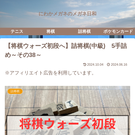
にわかメガネのメガネ日和
テニス
将棋
詰将棋
ポケモンカード
【将棋ウォーズ初段へ】詰将棋(中級) 5手詰
め～その38～
2024.10.04
2024.06.16
※アフィリエイト広告を利用しています。
詰将棋