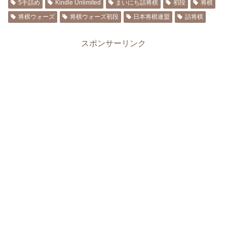
5手詰め
Kindle Unlimited
まいにち詰将棋
初段
将棋
将棋ウォーズ
将棋ウォーズ初段
日本将棋連盟
詰将棋
スポンサーリンク