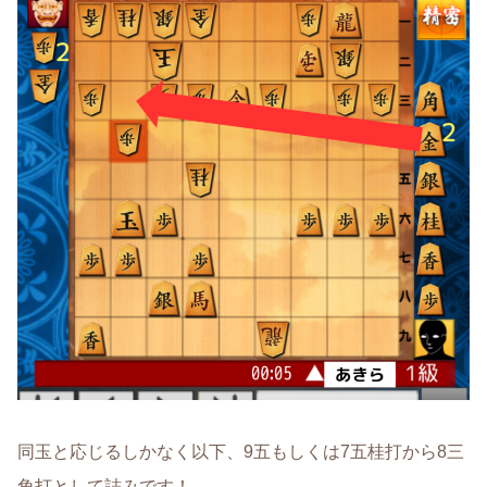
同玉と応じるしかなく以下、9五もしくは7五桂打から8三
角打として詰みです！