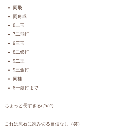
同飛
同角成
8二玉
7二飛打
9三玉
8二銀打
9二玉
9三金打
同桂
8一銀打まで
ちょっと長すぎる(;^ω^)
これは流石に読み切る自信なし（笑）