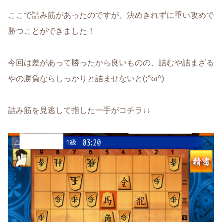
ここで詰み筋があったのですが、決めきれずに重い攻めで
勝つことができました！
今回は差があって勝ったから良いものの、詰むや詰まざる
やの勝負ならしっかりと詰ませないと(;^ω^)
詰み筋を見逃して指した一手がコチラ↓↓