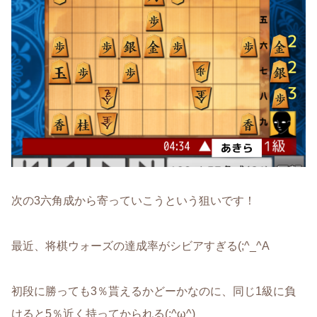
次の3六角成から寄っていこうという狙いです！
最近、将棋ウォーズの達成率がシビアすぎる(;^_^A
初段に勝っても3％貰えるかどーかなのに、同じ1級に負
けると5％近く持ってかられる(;^ω^)