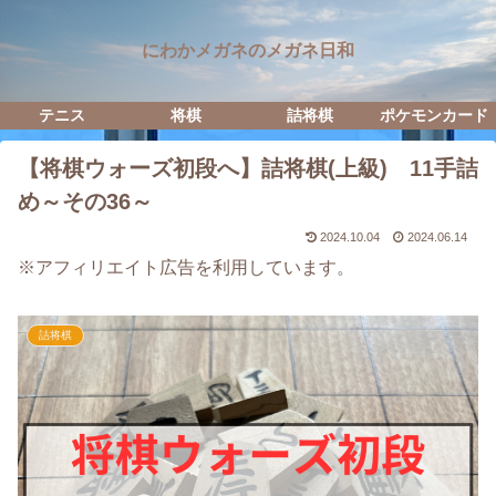
にわかメガネのメガネ日和
テニス
将棋
詰将棋
ポケモンカード
【将棋ウォーズ初段へ】詰将棋(上級) 11手詰
め～その36～
2024.10.04
2024.06.14
※アフィリエイト広告を利用しています。
詰将棋