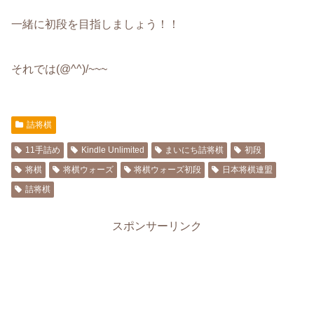
一緒に初段を目指しましょう！！
それでは(@^^)/~~~
詰将棋
11手詰め
Kindle Unlimited
まいにち詰将棋
初段
将棋
将棋ウォーズ
将棋ウォーズ初段
日本将棋連盟
詰将棋
スポンサーリンク