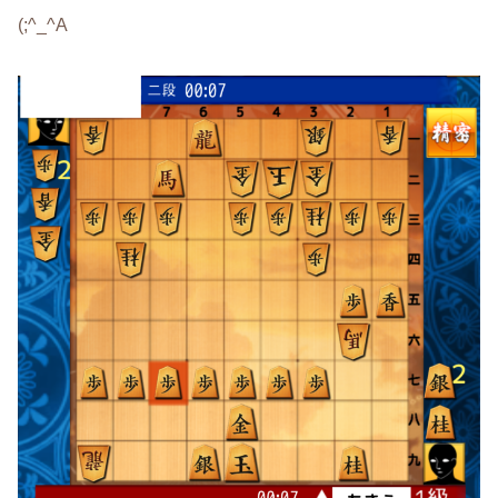
(;^_^A