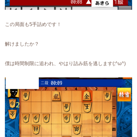
この局面も5手詰めです！
解けましたか？
僕は時間制限に追われ、やはり詰み筋を逃します(;^ω^)