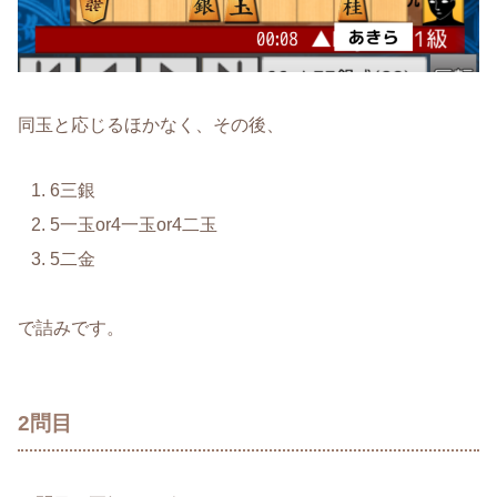
同玉と応じるほかなく、その後、
6三銀
5一玉or4一玉or4二玉
5二金
で詰みです。
2問目