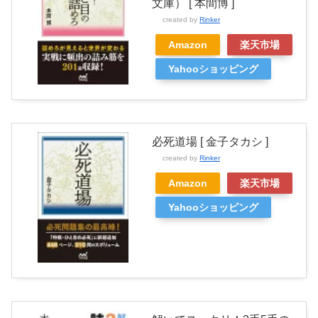
文庫） [ 本間博 ]
created by
Rinker
Amazon
楽天市場
Yahooショッピング
必死道場 [ 金子タカシ ]
created by
Rinker
Amazon
楽天市場
Yahooショッピング