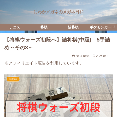
にわかメガネのメガネ日和
テニス
将棋
詰将棋
ポケモンカード
【将棋ウォーズ初段へ】詰将棋(中級) 5手詰
め～その3～
2024.10.04
2024.04.19
※アフィリエイト広告を利用しています。
詰将棋