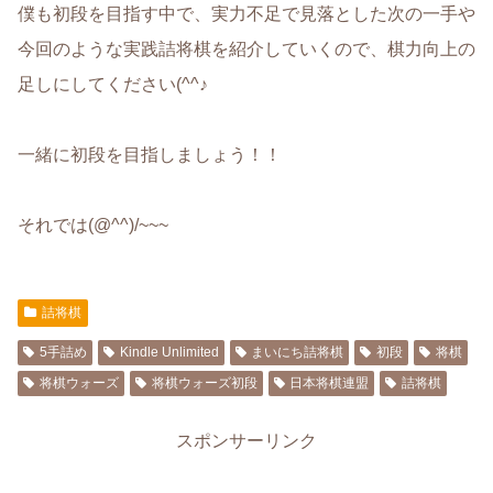
僕も初段を目指す中で、実力不足で見落とした次の一手や
今回のような実践詰将棋を紹介していくので、棋力向上の
足しにしてください(^^♪
一緒に初段を目指しましょう！！
それでは(@^^)/~~~
詰将棋
5手詰め
Kindle Unlimited
まいにち詰将棋
初段
将棋
将棋ウォーズ
将棋ウォーズ初段
日本将棋連盟
詰将棋
スポンサーリンク