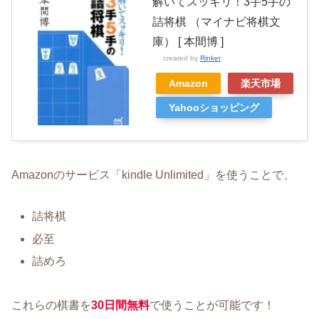
解いてスッキリ！3手5手の
詰将棋 （マイナビ将棋文
庫） [ 本間博 ]
created by
Rinker
Amazon
楽天市場
Yahooショッピング
Amazonのサービス「kindle Unlimited」を使うことで、
詰将棋
必至
詰めろ
これらの棋書を
30日間無料
で使うことが可能です！