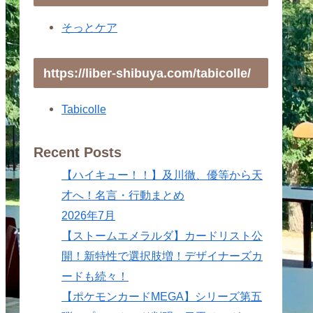
そっとケア
https://liber-shibuya.com/tabicolle/
Tabicolle
Recent Posts
【ハイキュー！！】及川徹、優等から天
才へ！名言・行動まとめ
2026年7月
【ストームエメラルダ】カードリスト公
開！新特性で選択肢増！デザイナーズカ
ードも続々！
【ポケモンカードMEGA】シリーズ第五