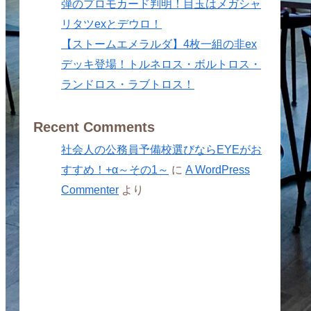
弾のプロモカード判明！目玉はメガシャ
リタツexとデウロ！
【ストームエメラルダ】4枚一組の非ex
デッキ登場！トルネロス・ボルトロス・
ランドロス・ラブトロス！
Recent Comments
社会人の公務員予備校選びならEYEがお
すすめ！+α～その1～
に
A WordPress
Commenter
より