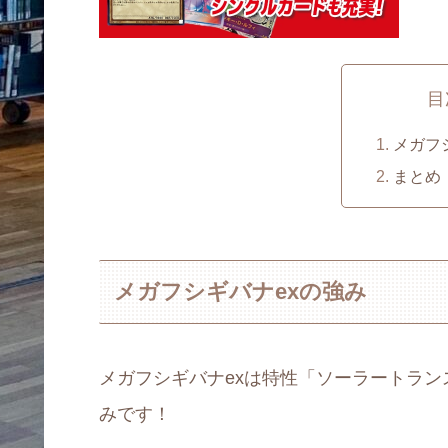
目
メガフ
まとめ
メガフシギバナexの強み
メガフシギバナexは特性「ソーラートラ
みです！