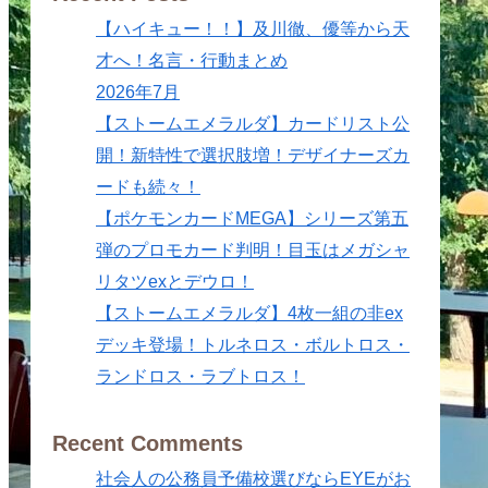
【ハイキュー！！】及川徹、優等から天
才へ！名言・行動まとめ
2026年7月
【ストームエメラルダ】カードリスト公
開！新特性で選択肢増！デザイナーズカ
ードも続々！
【ポケモンカードMEGA】シリーズ第五
弾のプロモカード判明！目玉はメガシャ
リタツexとデウロ！
【ストームエメラルダ】4枚一組の非ex
デッキ登場！トルネロス・ボルトロス・
ランドロス・ラブトロス！
Recent Comments
社会人の公務員予備校選びならEYEがお