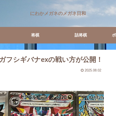
にわかメガネのメガネ日和
将棋
詰将棋
ポ
ガフシギバナexの戦い方が公開！
2025.08.02