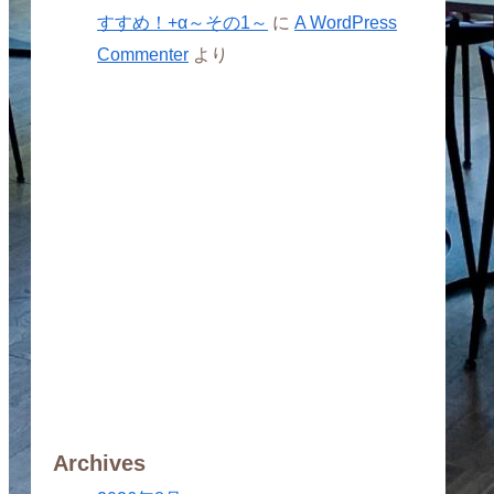
すすめ！+α～その1～
に
A WordPress
Commenter
より
Archives