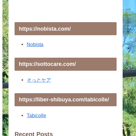
https://nobista.com/
Nobista
https://sottocare.com/
そっとケア
https://liber-shibuya.com/tabicolle/
Tabicolle
Recent Posts