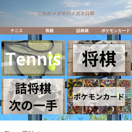
にわかメガネのメガネ日和
テニス
将棋
詰将棋
ポケモンカード