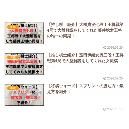
【推し棋士紹介】大橋貴洸七段！王将戦第
将棋
4局で大盤解説をしてくれた藤井聡太王将
の唯一の同期！
2026.02.20
【推し棋士紹介】室田伊緒女流三段！王将
将棋
戦第4局で大盤解説をしてくれた女流棋
士！
2026.02.20
【将棋ウォーズ】スプリントの勝ち方・鍛
将棋
え方を紹介！
2025.10.17