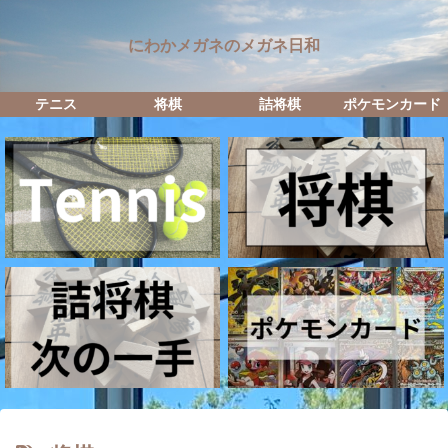
にわかメガネのメガネ日和
テニス
将棋
詰将棋
ポケモンカード