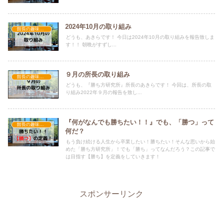
2024年10月の取り組み
館長の趣味・進捗
どうも、あきらです！ 今日は2024年10月の取り組みを報告致しま
す！！ 朝晩がすずし...
９月の所長の取り組み
館長の趣味・進捗
どうも、『勝ち方研究所』所長のあきらです！ 今回は、所長の取
り組み2022年９月の報告を致し...
『何がなんでも勝ちたい！！』でも、「勝つ」って
館長の趣味・進捗
何だ？
もう負け続ける人生から卒業したい！勝ちたい！そんな思いから始
めた「勝ち方研究所」！でも「勝ち」ってなんだろう？この記事で
は目指す【勝ち】を定義をしていきます！
スポンサーリンク