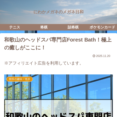
にわかメガネのメガネ日和
テニス
将棋
詰将棋
ポケモンカード
和歌山のヘッドスパ専門店Forest Bath！極上
の癒しがここに！
2025.11.20
※アフィリエイト広告を利用しています。
館長の趣味・進捗