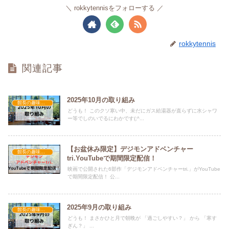
rokkytennisをフォローする
rokkytennis
関連記事
2025年10月の取り組み
館長の趣味・進捗
どうも！ このクソ寒い中、未だにガス給湯器が直らずに水シャワ
ー等でしのいでるにわかです(;^...
【お盆休み限定】デジモンアドベンチャー
館長の趣味・進捗
tri.YouTubeで期間限定配信！
映画で公開された6部作「デジモンアドベンチャーtri.」がYouTube
で期間限定配信！ 公...
2025年9月の取り組み
館長の趣味・進捗
どうも！ まさかひと月で朝晩が 「過ごしやすい？」 から 「寒す
ぎん？」 ...