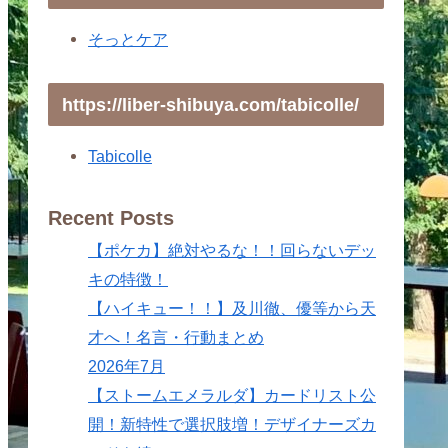
そっとケア
https://liber-shibuya.com/tabicolle/
Tabicolle
Recent Posts
【ポケカ】絶対やるな！！回らないデッ
キの特徴！
【ハイキュー！！】及川徹、優等から天
才へ！名言・行動まとめ
2026年7月
【ストームエメラルダ】カードリスト公
開！新特性で選択肢増！デザイナーズカ