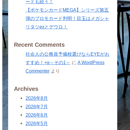
ードも続々！
【ポケモンカードMEGA】シリーズ第五
弾のプロモカード判明！目玉はメガシャ
リタツexとデウロ！
Recent Comments
社会人の公務員予備校選びならEYEがお
すすめ！+α～その1～
に
A WordPress
Commenter
より
Archives
2026年8月
2026年7月
2026年6月
2026年5月