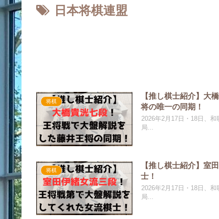
日本将棋連盟
【推し棋士紹介】大橋
将棋
将の唯一の同期！
2026年2月17日・18日、
局...
【推し棋士紹介】室田
将棋
士！
2026年2月17日・18日、
局...